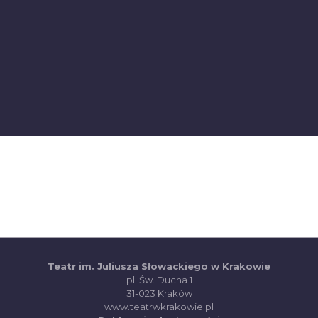
Teatr im. Juliusza Słowackiego w Krakowie
pl. Św. Ducha 1
31-023 Kraków
(otwiera się w nowej ka
www.teatrwkrakowie.pl