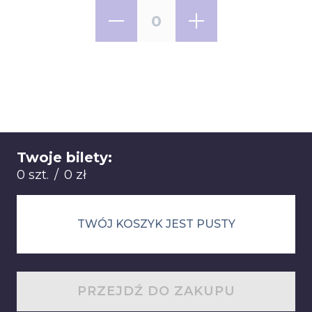
Twoje bilety:
Łącznie: 0 sztuk 0 zł
0 szt.
/
0 zł
TWÓJ KOSZYK JEST PUSTY
PRZEJDŹ DO ZAKUPU