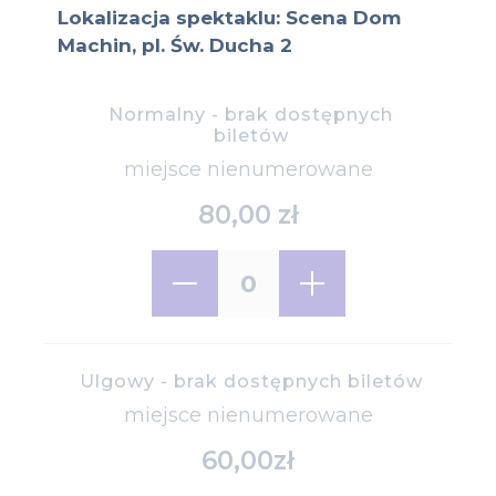
Lokalizacja spektaklu: Scena Dom
Machin, pl. Św. Ducha 2
Normalny
- brak dostępnych
biletów
Typ miejsca:
miejsce nienumerowane
80,00 zł
Cena biletu:
Ulgowy
- brak dostępnych biletów
miejsce nienumerowane
60,00zł
Cena biletu: