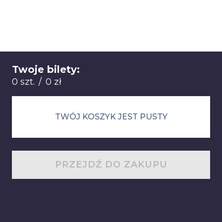
Twoje bilety:
Łącznie: 0 sztuk 0 zł
0 szt.
/
0 zł
TWÓJ KOSZYK JEST PUSTY
PRZEJDŹ DO ZAKUPU