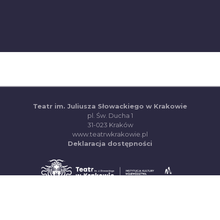
Teatr im. Juliusza Słowackiego w Krakowie
pl. Św. Ducha 1
31-023 Kraków
(otwiera się w nowej ka
www.teatrwkrakowie.pl
(PDF, otwiera się w
Deklaracja dostępności
(otwiera się w 
System Sprzedaży Biletów visualTicket
Made with
&
in Zabrze
(otwiera się w nowej