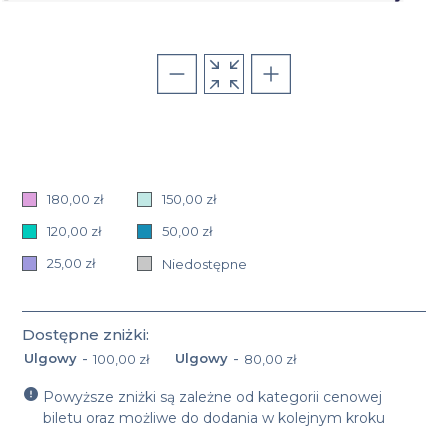
180,00 zł
150,00 zł
120,00 zł
50,00 zł
25,00 zł
Niedostępne
Dostępne zniżki:
-
-
Ulgowy
Ulgowy
100,00 zł
80,00 zł
Nazwa oraz cena zniżki: Ulgowy 100,00 zł
Nazwa oraz cena zniżki: Ulgowy 80,
Powyższe zniżki są zależne od kategorii cenowej
biletu oraz możliwe do dodania w kolejnym kroku