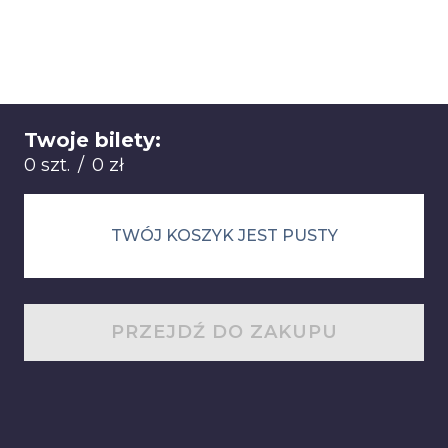
Twoje bilety:
Łącznie: 0 sztuk 0 zł
0 szt.
/
0 zł
TWÓJ KOSZYK JEST PUSTY
PRZEJDŹ DO ZAKUPU