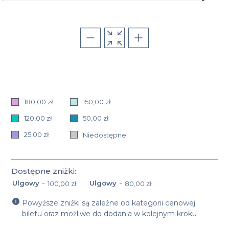
180,00 zł
150,00 zł
120,00 zł
50,00 zł
25,00 zł
Niedostępne
Dostępne zniżki:
-
-
Ulgowy
Ulgowy
100,00 zł
80,00 zł
Nazwa oraz cena zniżki: Ulgowy 100,00 zł
Nazwa oraz cena zniżki: Ulgowy 80,
Powyższe zniżki są zależne od kategorii cenowej
biletu oraz możliwe do dodania w kolejnym kroku