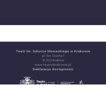
Teatr im. Juliusza Słowackiego w Krakowie
pl. Św. Ducha 1
31-023 Kraków
(otwiera się w nowej ka
www.teatrwkrakowie.pl
(PDF, otwiera się w
Deklaracja dostępności
(otwiera się w 
System Sprzedaży Biletów visualTicket
Made with
&
in Zabrze
(otwiera się w nowej