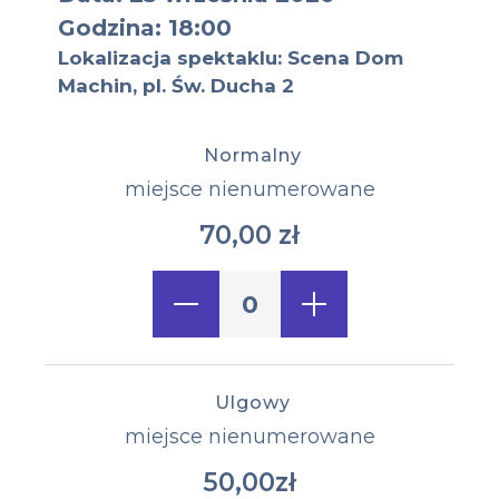
Godzina: 18:00
Lokalizacja spektaklu: Scena Dom
Machin, pl. Św. Ducha 2
Normalny
Typ miejsca:
miejsce nienumerowane
70,00 zł
Cena biletu:
Ulgowy
miejsce nienumerowane
50,00zł