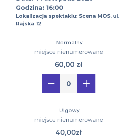
Godzina: 16:00
Lokalizacja spektaklu: Scena MOS, ul.
Rajska 12
Normalny
Typ miejsca:
miejsce nienumerowane
60,00 zł
Cena biletu:
Ulgowy
miejsce nienumerowane
40,00zł