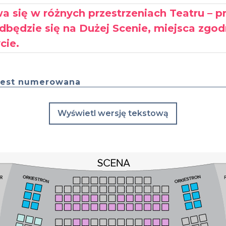
a się w różnych przestrzeniach Teatru – 
będzie się na Dużej Scenie, miejsca zgodn
cie.
 jest numerowana
Wyświetl wersję tekstową