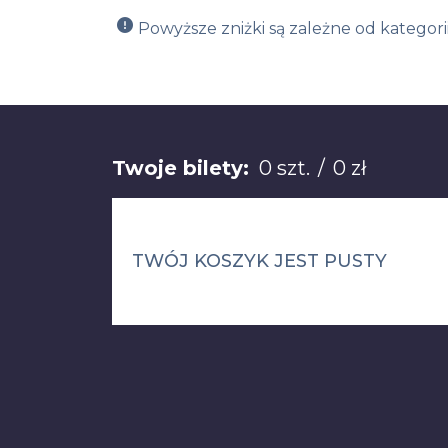
Powyższe zniżki są zależne od kategor
Łącznie: 0 sztuk 0 z
Twoje bilety:
0 szt.
/
0 zł
TWÓJ KOSZYK JEST PUSTY