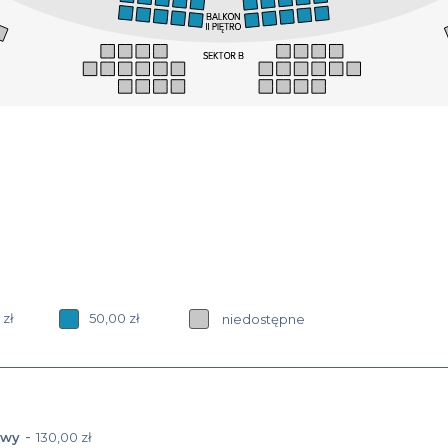
 zł
50,00 zł
niedostępne
-
owy
130,00 zł
: Ulgowy 80,00 zł
a oraz cena zniżki: Ulgowy 130,00 zł