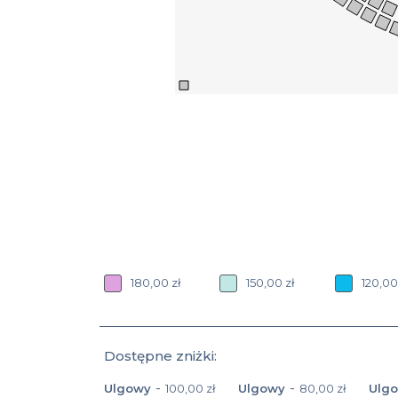
180,00 zł
150,00 zł
120,00
Dostępne zniżki:
-
-
Ulgowy
100,00 zł
Ulgowy
80,00 zł
Ulg
Nazwa oraz cena zniżki: Ulgowy 100,00 zł
Nazwa oraz cena zniżki
Nazw