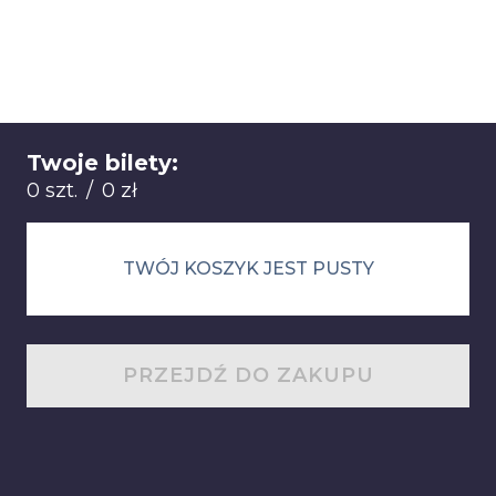
Twoje bilety:
Łącznie: 0 sztuk 0 zł
0 szt.
/
0 zł
TWÓJ KOSZYK JEST PUSTY
PRZEJDŹ DO ZAKUPU