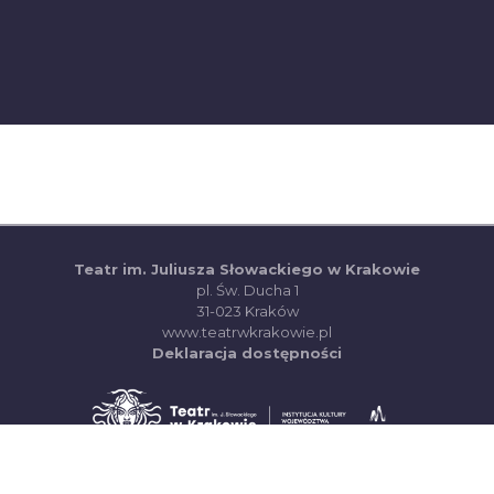
Teatr im. Juliusza Słowackiego w Krakowie
pl. Św. Ducha 1
31-023 Kraków
(otwiera się w nowej ka
www.teatrwkrakowie.pl
(PDF, otwiera się w
Deklaracja dostępności
(otwiera się w 
System Sprzedaży Biletów visualTicket