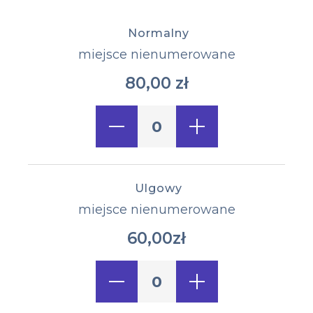
Normalny
Typ miejsca:
miejsce nienumerowane
80,00 zł
Cena biletu:
Ulgowy
miejsce nienumerowane
60,00zł
Cena biletu: