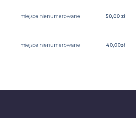
Typ miejsca:
miejsce nienumerowane
50,00 zł
Cena bil
miejsce nienumerowane
40,00zł
Cena bil
ł