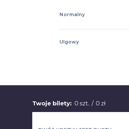
Normalny
Ulgowy
Łącznie: 0 sztuk 0 z
Twoje bilety:
0 szt.
/
0 zł