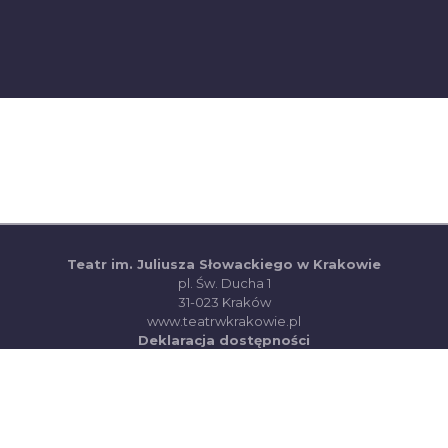
Teatr im. Juliusza Słowackiego w Krakowie
pl. Św. Ducha 1
31-023 Kraków
(otwiera się w nowej ka
www.teatrwkrakowie.pl
(PDF, otwiera się w
Deklaracja dostępności