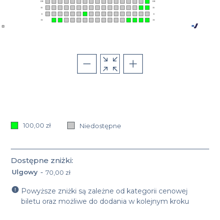
VIII
VIII
IX
IX
X
X
XI
XI
100,00 zł
Niedostępne
Dostępne zniżki:
-
Ulgowy
70,00 zł
Nazwa oraz cena zniżki: Ulgowy 70,00 zł
Powyższe zniżki są zależne od kategorii cenowej
biletu oraz możliwe do dodania w kolejnym kroku