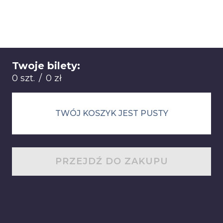
Twoje bilety:
Łącznie: 0 sztuk 0 zł
0 szt.
/
0 zł
TWÓJ KOSZYK JEST PUSTY
PRZEJDŹ DO ZAKUPU