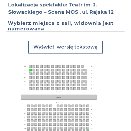
Lokalizacja spektaklu: Teatr im. J.
Słowackiego – Scena MOS , ul. Rajska 12
Wybierz miejsca z sali, widownia jest
numerowana
Wyświetl wersję tekstową
VII
VII
VI
VI
V
V
IV
IV
III
III
II
II
I
I
Sektor B
SCENA
Sektor A
I
I
II
II
III
III
IV
IV
V
V
VI
VI
VII
VII