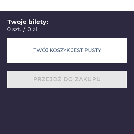
Twoje bilety:
Łącznie: 0 sztuk 0 zł
0 szt.
/
0 zł
TWÓJ KOSZYK JEST PUSTY
PRZEJDŹ DO ZAKUPU