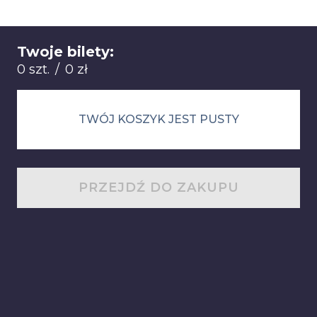
Twoje bilety:
Łącznie: 0 sztuk 0 zł
0 szt.
/
0 zł
TWÓJ KOSZYK JEST PUSTY
PRZEJDŹ DO ZAKUPU