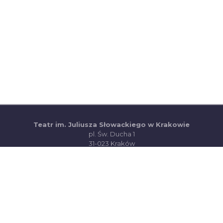
Teatr im. Juliusza Słowackiego w Krakowie
pl. Św. Ducha 1
31-023 Kraków
(otwiera się w nowej ka
www.teatrwkrakowie.pl
(PDF, otwiera się w
Deklaracja dostępności
(otwiera się w 
System Sprzedaży Biletów visualTicket